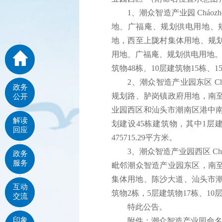
1、潮众智造产业园 Cháozhò
地、广福庵、规划供电用地、
地，西至上陇村集体用地、规
用地、广福庵、规划供电用地。实
筑物48栋、10层建筑物15栋、1
2、潮众智造产业园东区 Cháoz
政务
规划路、胪岗镇政府用地，南
公开
业园西区和汕头市潮南区港中南
解读
划建设45栋建筑物，其中1层建
回应
475715.29平方米。
3、潮众智造产业园西区 Cháoz
政务
服务
毗邻潮众智造产业园东区，南
集体用地、陈沙大道、汕头市潮南
互动
筑物2栋，5层建筑物17栋、10层
交流
特此公告。
印象
附件：
潮众智造产业园命