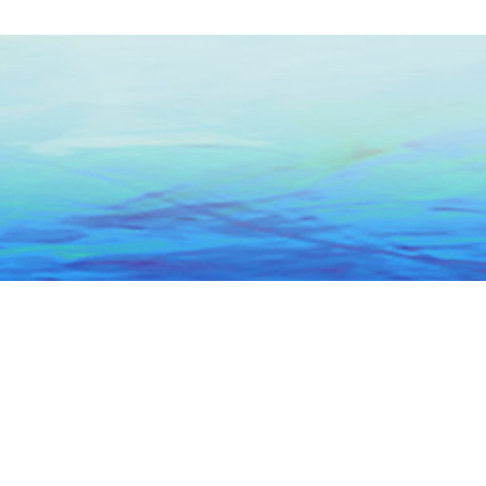
头市政务服务中心
关于本网
联系我们
网站地图
5066684号-1
粤公网安备 44051102000227号