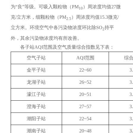
为“良”等级。可吸入颗粒物（PM
）周浓度均值27微
10
克/立方米，细颗粒物（PM
）周浓度均值15.3微克/
2.5
立方米。环境空气中各污染物浓度环比除SO
持平
2
外，其余污染物浓度均有所改善。
各子站AQI范围及空气质量综合指数见下表：
空气子站
AQI范围
综
金平子站
22~60
3
龙湖子站
26~52
3
濠江子站
20~51
3
澄海子站
27~57
3
潮阳子站
22~54
3
潮南子站
20~48
3