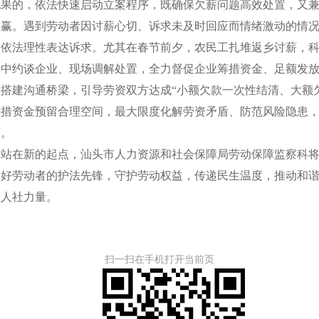
无果的，依法快速启动立案程序，既确保欠薪问题高效处置，又
共赢。遇到劳动者因讨薪心切、诉求未及时回应而情绪激动的情
众依法理性表达诉求。尤其在春节前夕，农民工扎堆返乡讨薪，
集中约谈企业、现场调解处置，全力督促企业筹措资金、足额发
搭建沟通桥梁，引导劳资双方达成“小额欠款一次性结清、大额
筹措资金预留合理空间，最大限度化解劳资矛盾、防范风险隐患
可。
在新的起点，汕头市人力资源和社会保障局劳动保障监察科将
当好劳动者的护法先锋，守护劳动权益，传递民生温度，推动和
献人社力量。
扫一扫在手机打开当前页