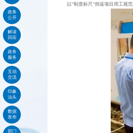
以“制度标尺”倒逼项目用工规
政务
公开
解读
回应
政务
服务
互动
交流
印象
汕头
数据
发布
部门