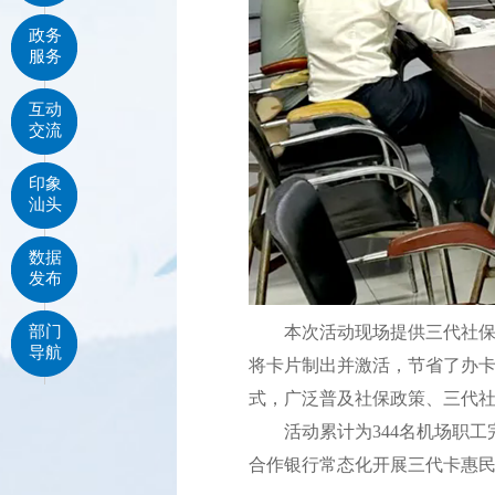
政务
服务
互动
交流
印象
汕头
数据
发布
部门
本次活动现场提供三代社保卡
导航
将卡片制出并激活，节省了办卡
式，广泛普及社保政策、三代社
活动累计为344名机场职工完
合作银行常态化开展三代卡惠