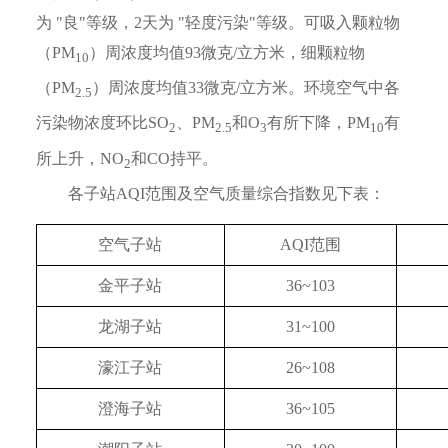
为 "良"等级，2天为 "轻度污染"等级。可吸入颗粒物
（PM
）周浓度均值93微克/立方米，细颗粒物
10
（PM
）周浓度均值33微克/立方米。环境空气中各
2.5
污染物浓度环比SO
、PM
和O
有所下降，PM
有
2
2.5
3
10
所上升，NO
和CO持平。
2
各子站AQI范围及空气质量综合指数见下表：
空气子站
AQI范围
金平子站
36~103
龙湖子站
31~100
濠江子站
26~108
澄海子站
36~105