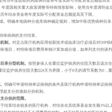
使用当年度提取的风险调剂金将年度实际可分配资金总额提高至
4）年度因相关重大政策调整等特殊情形影响，使用当年度调剂金
用历年结余资金将年度实际可分配资金总额提高至下限。
成。明确本地病种分值库病种确定规则，增加中医优势病种目录
特殊病例的支付结算。
成机制。
对定点医疗机构应用创新技术或临床治疗必须且对DIP
特殊项目，对特殊项目费用单独计算加成分值，如单列支付的谈
目录分型机制。
按照参保人在重症监护病房的住院天数且该次
下，重症监护病房住院天数以8天为界限，小于8天的调节系数为0，
制
。
明确可申请特例单议病例的条件及医疗机构申请特例单议病
理超支分担激励分担机制。
支分担的范围。
算结余较多的医疗机构，对结余在其统筹基金发生额3%以上、