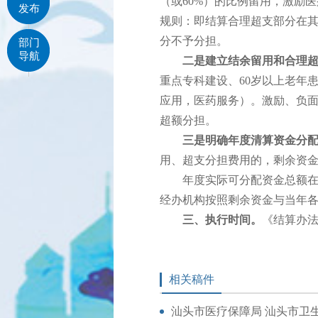
（或60%）的比例留用，激励
发布
规则：即结算合理超支部分在其统
分不予分担。
部门
导航
二是建立结余留用和合理超
重点专科建设、60岁以上老年
应用，医药服务）。激励、负面
超额分担。
三是明确年度清算资金分配
用、超支分担费用的，剩余资
年度实际可分配资金总额在支
经办机构按照剩余资金与当年
三、执行时间。
《结算办法
相关稿件
汕头市医疗保障局 汕头市卫