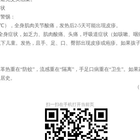
状
警惕：
0℃），全身肌肉关节酸痛，发热后2-5天可能出现皮疹。
全身症状，如乏力、肌肉酸痛、头痛，呼吸道症状（如咳嗽、咽
以下儿童。发热，且手、足、口、臀部出现皮疹或疱疹。如果孩
重在“防蚊”，流感重在“隔离”，手足口病重在“卫生”。如
旅居史。
（
扫一扫在手机打开当前页