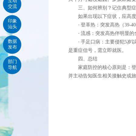
互动
交流
三、如何辨别？记住典型症
如果出现以下症状，应高度
印象
· 登革热：突发高热（39-4
汕头
· 流感：突发高热伴明显的
数据
· 手足口病：主要侵犯5岁
发布
是重症信号，需立即就医。
四、总结
部门
家庭防控的核心原则是：登革热
导航
并主动告知医生相关接触史或