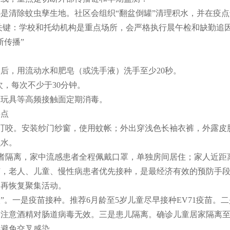
清除蚊虫孳生地。社区会组织“翻盆倒罐”清理积水，并在疫点
键：学校和托幼机构是重点场所，会严格执行晨午检和缺勤追因
传播”
，用流动水和肥皂（或洗手液）洗手至少20秒。
，每次不少于30分钟。
玩具等高频接触面定期消毒。
要点
叮咬。安装纱门纱窗，使用蚊帐；外出穿浅色长袖衣裤，外露皮
积水。
者隔离，家中流感患者全程佩戴口罩，单独房间居住；家人近距
苗，老人、儿童、慢性病患者优先接种，是最经济有效的预防手
失再恢复聚集活动。
”。一是疫苗接种。推荐6月龄至5岁儿童尽早接种EV71疫苗。
。注意酒精对肠道病毒无效。三是患儿隔离。确诊儿童居家隔离至
要避免交叉感染。