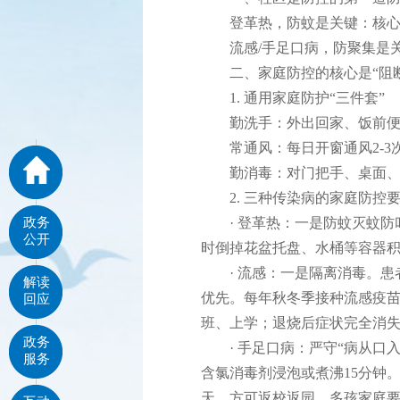
登革热，防蚊是关键：核心是
流感/手足口病，防聚集是关
二、家庭防控的核心是“阻断
1. 通用家庭防护“三件套”
勤洗手：外出回家、饭前便后
常通风：每日开窗通风2-3次
勤消毒：对门把手、桌面、
2. 三种传染病的家庭防控
政务
· 登革热：一是防蚊灭蚊防
公开
时倒掉花盆托盘、水桶等容器
· 流感：一是隔离消毒。患
解读
优先。每年秋冬季接种流感疫
回应
班、上学；退烧后症状完全消
政务
· 手足口病：严守“病从口入
服务
含氯消毒剂浸泡或煮沸15分钟
天，方可返校返园。多孩家庭