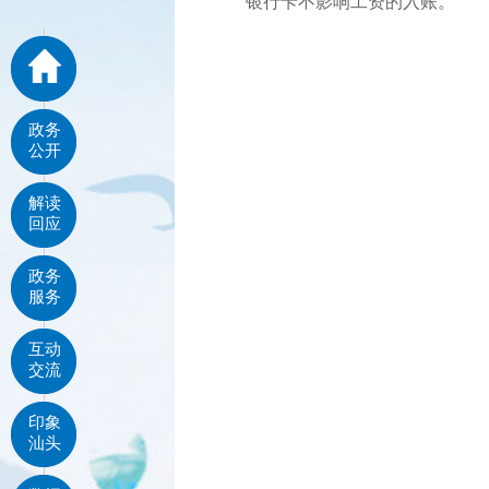
银行卡不影响工资的入账。
政务
公开
解读
回应
政务
服务
互动
交流
印象
汕头