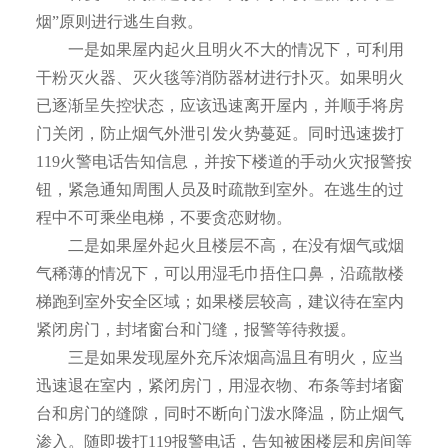
烟”原则进行逃生自救。
一是如果屋内起火且明火不大的情况下，可利用
干粉灭火器、灭火毯等消防器材进行扑灭。如果明火
已逐渐呈失控状态，应该迅速离开屋内，并顺手将房
门关闭，防止烟气外泄引发火势蔓延。同时迅速拨打
119火警电话告知信息，并按下楼道的手动火灾报警按
钮，紧急通知周围人员及时疏散到室外。在逃生的过
程中不可乘坐电梯，不要贪恋财物。
二是如果屋外起火且楼层不高，在没有烟气或烟
气稀薄的情况下，可以用湿毛巾捂住口鼻，沿疏散楼
梯跑到室外安全区域；如果楼层较高，建议待在室内
紧闭房门，封堵窗台和门缝，报警等待救援。
三是如果发现屋外充斥浓烟高温且有明火，应当
迅速退在室内，紧闭房门，用湿衣物、布条等封堵窗
台和房门的缝隙，同时不断向门泼水降温，防止烟气
渗入。随即拨打119报警电话，告知被困楼层和房间等