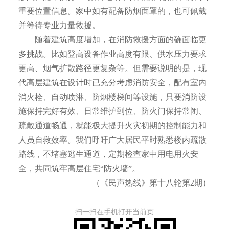
重要位置信息。家中如有配备防烟面罩的，也可佩戴
并等待专业力量救援。
随着建筑高度增加，在消防救援方面的确面临更
多挑战。比如登高设备作业高度有限、供水压力要求
更高、烟气扩散路径更复杂等。但需要说明的是，现
代高层建筑在设计时已充分考虑消防安全，配有室内
消火栓、自动喷淋、防烟楼梯间等设施，只要消防设
施保持完好有效、日常维护到位、防火门保持常闭、
疏散通道畅通，就能极大提升火灾初期的控制能力和
人员自救效率。我们呼吁广大居民平时熟悉楼内疏散
路线，不堵塞逃生通道，定期检查家中用电用火安
全，共同筑牢高层住宅“防火墙”。
（《民声热线》第十八轮第2期）
扫一扫在手机打开当前页