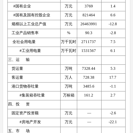
      #国有企业
万元
3769 
1.4 
      #国有及国有控股企业
万元
821464 
6.6 
    规模以上工业总产值
万元
26463991 
-12.8 
    工业产品销售率
%
90.3 
-2.8 
     全社会用电量
万千瓦时
2711737 
7.5 
             #工业用电量
万千瓦时
1531567 
6.1 
三、运       输
    货运量
万吨
7328.44 
5.3 
    客运量
万人
728.38 
17.7 
    港口货物吞吐量
万吨
3485.6 
-1.1 
             #集装箱吞吐量
万标箱
161.2 
2.7 
四、投       资
    固定资产投资额
万元
—
-2.6 
             #房地产开发
万元
—
-22.1 
五、市       场