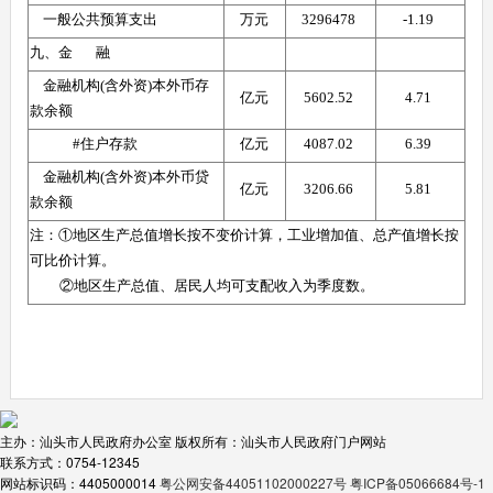
    一般公共预算支出
万元
3296478 
-1.19 
九、金       融
    金融机构(含外资)本外币存
亿元
5602.52 
4.71 
款余额
             #住户存款
亿元
4087.02 
6.39 
    金融机构(含外资)本外币贷
亿元
3206.66 
5.81 
款余额
注：①地区生产总值增长按不变价计算，工业增加值、总产值增长按
可比价计算。
         ②地区生产总值、居民人均可支配收入为季度数。
主办：汕头市人民政府办公室
版权所有：汕头市人民政府门户网站
联系方式：0754-12345
网站标识码：4405000014
粤公网安备44051102000227号
粤ICP备05066684号-1