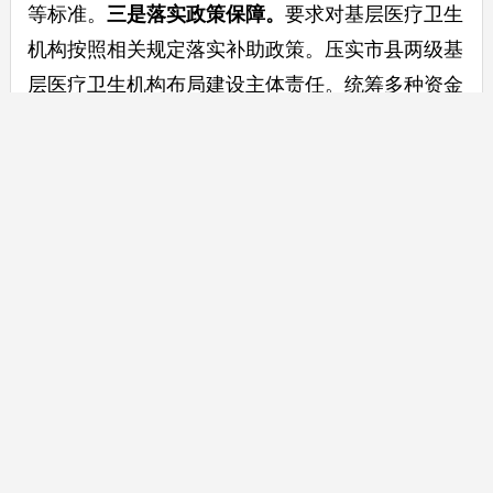
等标准。
三是
落实政策保障。
要求对基层医疗卫生
机构按照相关规定落实补助政策。压实市县两级基
层医疗卫生机构布局建设主体责任。统筹多种资金
渠道加强基层医疗卫生机构建设，中央资金重点向
基础薄弱地区倾斜。促进医疗、医保、医药协同发
展和治理，注重发挥医保支付、价格等调控作用。
来源：国家卫生健康委
https://www.nhc.gov.cn/jws/c100073/202504/45d2098d6
相关稿件
关于优化基层医疗卫生机构布局建设的指导意见
2025-05-
07