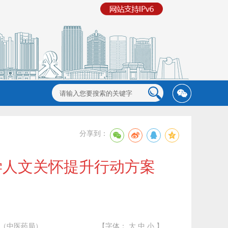
分享到：
学人文关怀提升行动方案
（中医药局）
【字体：
大
中
小
】