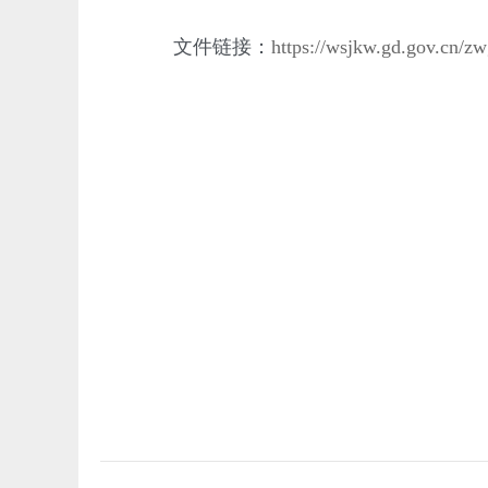
文件链接：
https://wsjkw.gd.gov.cn/z