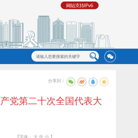
分享到：
共产党第二十次全国代表大
【字体：
大
中
小
】