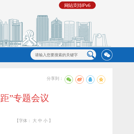
分享到：
距”专题会议
【字体：
大
中
小
】