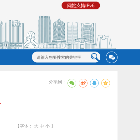
分享到：
心
【字体：
大
中
小
】