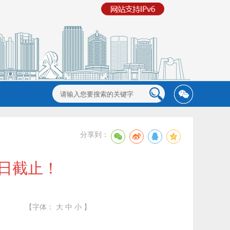
分享到：
0日截止！
【字体：
大
中
小
】