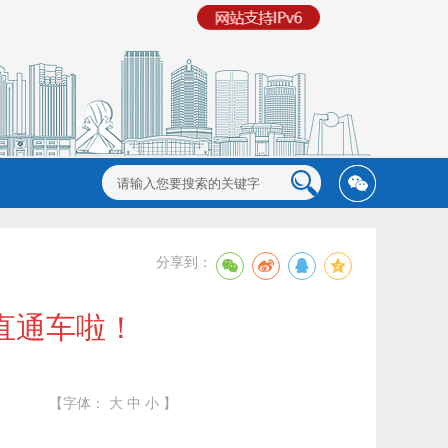
分享到：
直通车啦！
【字体：
大
中
小
】