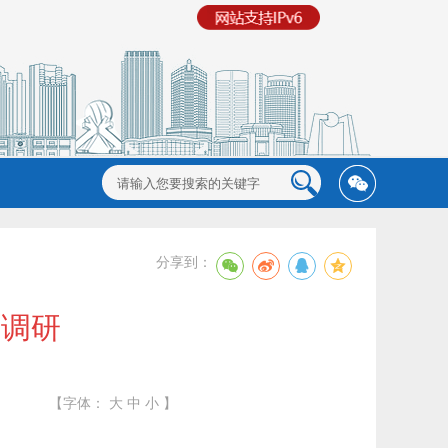
分享到：
问调研
【字体：
大
中
小
】