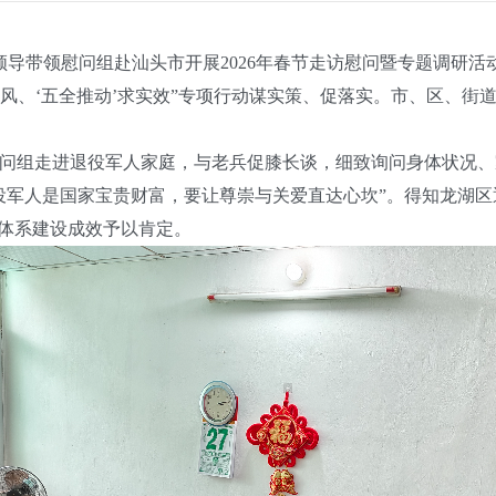
领导带领慰问组赴汕头市开展
2026
年
春节走访慰问暨专题调研活
转作风、‘五全推动’求实效”专项行动谋实策、促落实。市、区、
组走进退役军人家庭，与老兵促膝长谈，细致询问身体状况、
役军人是国家宝贵财富，要让尊崇与关爱直达心坎”。得知龙湖区
务体系建设成效予以肯定。