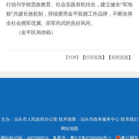
行动与学校思政教育、社会实践有机结合，建立健全“军地
校”共建长效机制，持续擦亮金平双拥工作品牌，不断浓厚
全社会拥军优属、崇军尚武的良好风尚。
（金平区局供稿）
【TOP】
【
打印页面
】【
关闭页面
】
主办：汕头市人民政府办公室
技术保障：汕头市政务服务中心
联系我们
网站地图
网站标识码：4405000014
备案号：粤ICP备05066684号-1
粤公网安