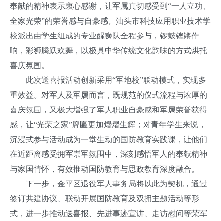
奉献的精神表示衷心感谢，让军属真切感受到“一人立功、
全家光荣”的荣誉感与自豪感。汕头市科技应用职业技术学
校派出由学生组成的专业醒狮队全程参与，锣鼓铿锵作
响，彩狮腾跃欢舞，以极具中华传统文化韵味的方式烘托
喜庆氛围。
此次送喜报活动创新采用“军地校”联动模式，实现多
重效益。对军人及军属而言，既规范的仪式流程与浓厚的
喜庆氛围，又极大增强了军人职业自豪感和军属荣誉获得
感，让“光荣之家”牌匾更加熠熠生辉；对青年学生来说，
沉浸式参与活动成为一堂生动的国防教育实践课，让他们
在近距离感受拥军崇军氛围中，深刻感悟军人的奉献精神
与家国情怀，有效推动国防教育与思政教育深度融合。
下一步，金平区退役军人事务局将以此为契机，通过
签订共建协议、联动开展国防教育及双拥主题活动等形
式，进一步推动送喜报、先进事迹宣讲、走访慰问等荣军