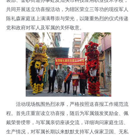
装部、金砂街道办事处及汕头市科技应用职业技术学校，
共同开展送立功喜报活动，为辖区荣立三等功的现役军人
陈礼森家庭送上满满尊崇与荣光，以隆重热烈的仪式传递
党和政府对军人及军属的关怀敬意。
活动现场氛围热烈浓厚，严格按照送喜报工作规范流
程。首先庄重宣读立功喜报，随后为军属颁发奖励金、佩
戴荣誉绶带，与军属亲切座谈交流，详细询问家庭生活、
生产情况，对军属长期以来默默支持军人保家卫国、无私