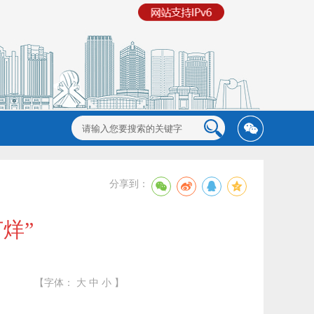
分享到：
烊”
【字体：
大
中
小
】