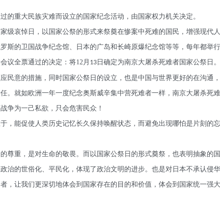
的重大民族灾难而设立的国家纪念活动，由国家权力机关决定。
国家级哀悼日，以国家公祭的形式来祭奠在惨案中死难的国民，增强现代
俄罗斯的卫国战争纪念馆、日本的广岛和长崎原爆纪念馆等等，每年都举
会议全票通过的决定：将
12
月
日确定为南京大屠杀死难者国家公祭日
13
顺应民意的措施，同时国家公祭日的设立，也是中国与世界更好的在沟通
责任。就如欧洲一年一度纪念奥斯威辛集中营死难者一样，南京大屠杀死
何战争为一己私欲，只会危害民众！
，能促使人类历史记忆长久保持唤醒状态，而避免出现哪怕是片刻的忘
众的尊重，是对生命的敬畏。而以国家公祭日的形式奠祭，也表明抽象的
家政治的世俗化、平民化，体现了政治文明的进步。也是对日本不承认侵
，让我们更深切地体会到国家存在的目的和价值，体会到国家统一强大