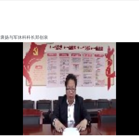
褒扬与军休科科长郑创泉