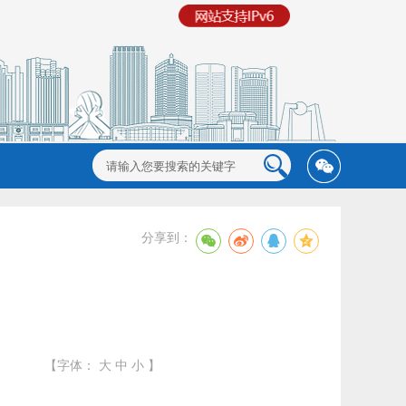
分享到：
【字体：
大
中
小
】