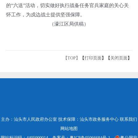
的“六送”活动，切实做好执行战备任务官兵家庭的关心关
怀工作，为戍边战士提供坚强保障。
（濠江区局供稿）
【TOP】
【
打印页面
】【
关闭页面
】
主办：汕头市人民政府办公室
技术保障：汕头市政务服务中心
联系我们
网站地图
网站标识码：4405000014
备案号：粤ICP备05066684号-1
粤公网安