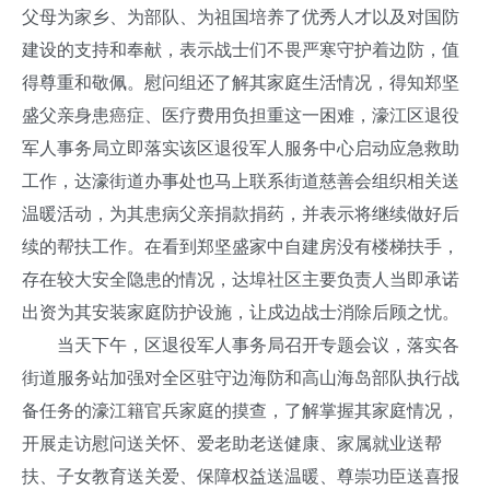
父母为家乡、为部队、为祖国培养了优秀人才以及对国防
建设的支持和奉献，表示战士们不畏严寒守护着边防，值
得尊重和敬佩。慰问组还了解其家庭生活情况，得知郑坚
盛父亲身患癌症、医疗费用负担重这一困难，濠江区退役
军人事务局立即落实该区退役军人服务中心启动应急救助
工作，达濠街道办事处也马上联系街道慈善会组织相关送
温暖活动，为其患病父亲捐款捐药，并表示将继续做好后
续的帮扶工作。在看到郑坚盛家中自建房没有楼梯扶手，
存在较大安全隐患的情况，达埠社区主要负责人当即承诺
出资为其安装家庭防护设施，让戍边战士消除后顾之忧。
当天下午，区退役军人事务局召开专题会议，落实各
街道服务站加强对全区驻守边海防和高山海岛部队执行战
备任务的濠江籍官兵家庭的摸查，了解掌握其家庭情况，
开展走访慰问送关怀、爱老助老送健康、家属就业送帮
扶、子女教育送关爱、保障权益送温暖、尊崇功臣送喜报