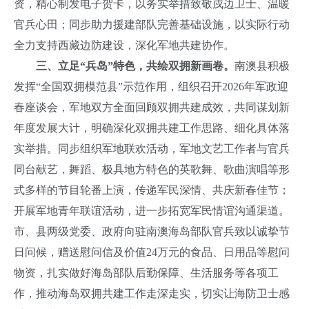
资，精心制发电子贺卡，以务实举措致敬戍边卫士、温暖
官兵心田；同步助力援建部队完善基础设施，以实际行动
全力支持西藏边防建设，深化军地共建协作。
三、立足“兵岛”特色，共绘双拥新画卷。
南澳县积极
发挥“全国双拥模范县”示范作用，组织召开2026年军政迎
春座谈会，军地双方全面回顾双拥共建成效，共同谋划新
年度发展大计，明确深化双拥共建工作思路、细化具体落
实举措。同步组织军地联欢活动，军地文艺工作者与官兵
同台献艺，舞蹈、极具地方特色的英歌舞、歌曲演唱等形
式多样的节目轮番上演，传递军民深情、共庆新春佳节；
开展军地青年联谊活动，进一步拓宽军民情谊沟通渠道。
市、县两级党委、政府向驻南澳海岛部队官兵致以诚挚节
日问候，赠送慰问信及价值24万元的食品、日用品等慰问
物资，扎实做好海岛部队后勤保障、生活服务等各项工
作，推动海岛双拥共建工作走深走实，切实让海防卫士感