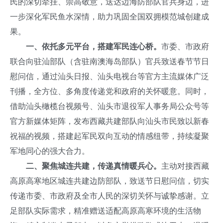
民的深切牵挂、崇高敬意，送达边海防部队官兵身边，进
一步深化军民鱼水深情，助力巩固全国双拥模范城创建成
果。
一、依托多元平台，搭建军民连心桥。
市委、市政府
联合向驻汕部队（含驻南澳海岛部队）官兵致送春节节日
慰问信，通过汕头日报、汕头电视台等官方主流媒体广泛
刊播，全方位、多角度传递党和政府的关怀暖意。同时，
借助汕头橄榄台视频号、汕头市退役军人事务局公众号等
官方新媒体矩阵，发布西藏共建部队向汕头市民致以新春
祝福的视频，搭建起军民双向互动的情感纽带，持续凝聚
军地同心的强大合力。
二、聚焦城连共建，传递真情暖兵心。
主动对接西藏
高原高寒地区城连共建边防部队，致送节日慰问信，切实
传递市委、市政府及全市人民的深切关怀与诚挚感谢。立
足部队实际需求，精准赠送适配高原高寒环境的生活物