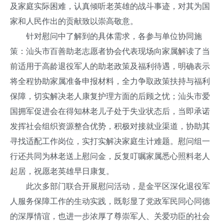
及家庭实际困难，认真倾听老英雄的战斗事迹，对其为国
家和人民作出的贡献致以崇高敬意。
针对慰问中了解到的具体需求，各参与单位协同施
策：汕头市百善助老志愿者协会代表现场向家属解读了当
前适用于高龄退役军人的助老政策及福利待遇，明确表示
将全程协助家属准备申报材料，全力争取政策扶持与福利
保障，切实解决老人康复护理方面的后顾之忧；汕头市爱
国拥军促进会在得知林老儿子处于失业状态后，当即承诺
发挥社会组织资源整合优势，积极对接就业渠道，协助其
寻找适配工作岗位，实打实解决家庭生计难题。慰问组一
行还共同为林老送上慰问金，反复叮嘱家属悉心照料老人
起居，祝愿老英雄早日康复。
此次多部门联合开展慰问活动，是金平区深化退役军
人服务保障工作的生动实践，既彰显了党政军民同心同德
的深厚情谊，也进一步浓厚了尊崇军人、关爱功臣的社会