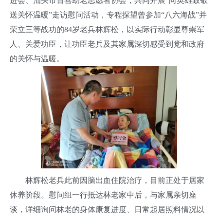
进会、汕头市百善助老志愿者协会，共同开展“向英雄致敬
送关怀温暖”走访慰问活动，专程探望曾参加“
八六海战
”并
荣立三等战功的84岁老兵林辉松，以实际行动彰显尊崇军
人、关爱功臣，让功臣老兵及其家属深切感受到党和政府
的关怀与温暖。
林辉松老兵此前因脑出血住院治疗，目前正处于居家
休养阶段。慰问组一行抵达林老家中后，与家属亲切座
谈，详细询问林老的身体康复进度、日常起居照料情况以