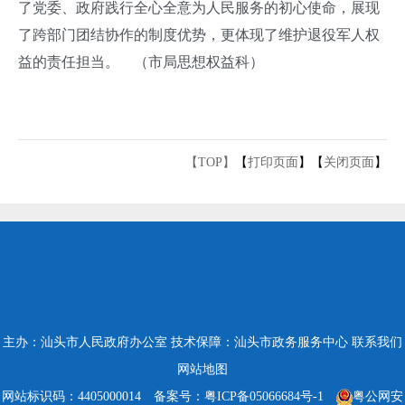
了党委、政府践行全心全意为人民服务的初心使命，展现
了跨部门团结协作的制度优势，更体现了维护退役军人权
益的责任担当。 （市局思想权益科）
【TOP】
【
打印页面
】【
关闭页面
】
主办：汕头市人民政府办公室
技术保障：汕头市政务服务中心
联系我们
网站地图
网站标识码：4405000014
备案号：粤ICP备05066684号-1
粤公网安