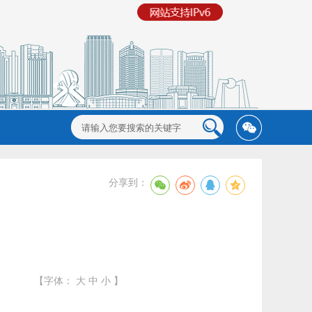
分享到：
【字体：
大
中
小
】