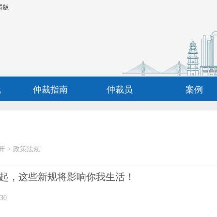
碍版
线
仲裁指南
仲裁员
案例
开
>
政策法规
5月起，这些新规将影响你我生活！
30