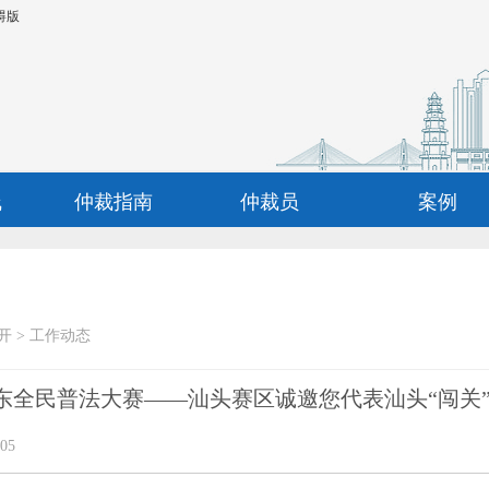
碍版
线
仲裁指南
仲裁员
案例
开
>
工作动态
广东全民普法大赛——汕头赛区诚邀您代表汕头“闯关
05