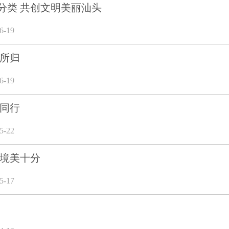
分类 共创文明美丽汕头
-19
有所归
-19
愿同行
-22
环境美十分
-17