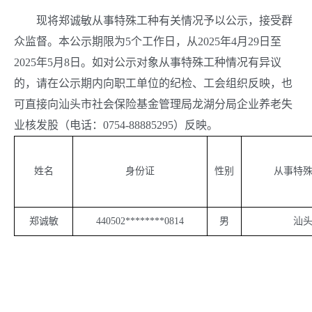
现将郑诚敏从事特殊工种有关情况予以公示，接受群
众监督。本公示期限为
5
个工作日，从
2025
年
4
月
29
日至
2025
年
5
月
8
日。如对公示对象从事特殊工种情况有异议
的，请在公示期内向职工单位的纪检、工会组织反映，也
可直接向汕头市社会保险基金管理局龙湖分局企业养老失
业核发股（电话：
0754-88885295
）反映。
姓名
身份证
性别
从事特
郑诚敏
440502********0814
男
汕