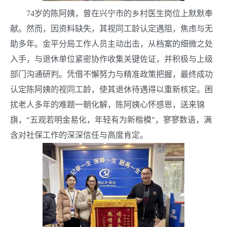
74
岁的陈阿姨，曾在兴宁市的乡村医生岗位上默默奉
献。然而，因资料缺失，其视同工龄认定遇阻，焦虑与无
助多年。金平分局工作人员主动出击，从档案的细微之处
入手，与退休单位紧密协作收集关键佐证，并积极与上级
部门沟通研判。凭借不懈努力与精准政策把握，最终成功
认定陈阿姨的视同工龄，使其退休待遇得以重新核定。困
扰老人多年的难题一朝化解，陈阿姨心怀感恩，送来锦
旗，“五观若明金易化，年轻有为新楷模”，寥寥数语，满
含对社保工作的深深信任与高度肯定。