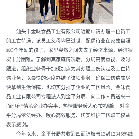
汕头市金味食品工业有限公司近期申请办理一位员工
的工亡待遇，该员工父母均已过世，配偶待业在家独自照
顾
3
个年幼的孩子，家里突然之间失去了经济来源，经济状
况十分困难。了解到其家庭情况后，分局高度重视、及时
跟进，组织业务骨干加班加点为其办理工伤认定及工亡待
遇业务，以最快的速度办结了该项业务，确保工伤遗属尽
快拿到生活保障，也切实分担了企业的工伤风险。金味食
品工业有限公司专程派人到金平分局，向工作人员送来一
面印有“情系企业办实事，热情服务暖人心”的锦旗，对金
平分局依法经办、暖心高效服务、切实维护工伤职工权益
表示感谢。
今年以来，金平分局共收到四面锦旗与
13
封
12345
热线