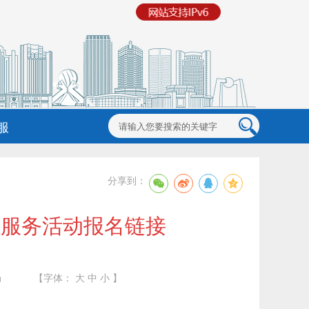
服
分享到：
志愿服务活动报名链接
局
【字体：
大
中
小
】