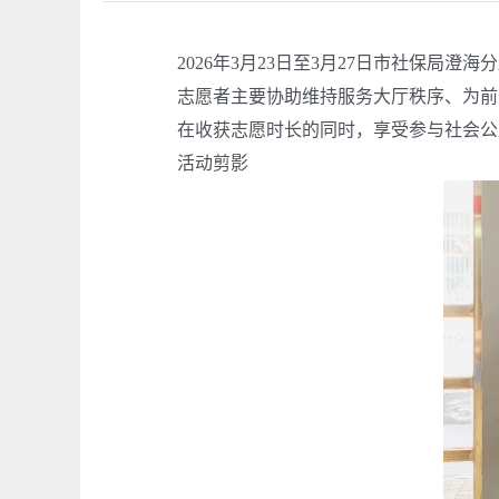
2026
年
3
月
23
日至
3
月
27
日市社保局
澄海
分
志愿者主要协助维持
服务大厅
秩序、为前
在收获志愿时长的同时，享受参与社会公
活动剪影