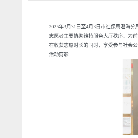
202
5
年
3
月
31
日至
4
月
3
日市社保局
澄海
分
志愿者主要协助维持
服务大厅
秩序、为前
在收获志愿时长的同时，享受参与社会公
活动剪影