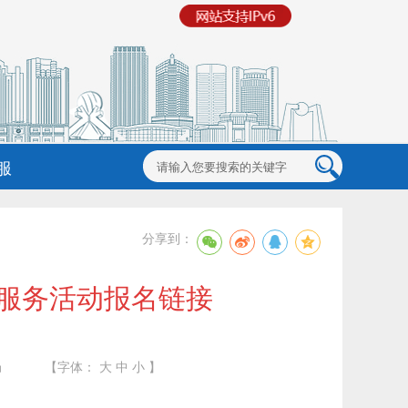
服
分享到：
愿服务活动报名链接
局
【字体：
大
中
小
】