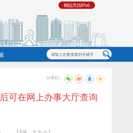
服
分享到：
”后可在网上办事大厅查询
局
【字体：
大
中
小
】