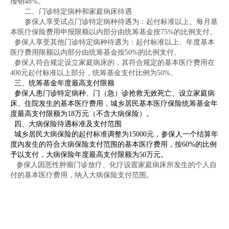
报销
48%
。
二、门诊特定病种和家庭病床待遇
参保人
享受试点门诊特定病种待遇为：起付标准以上、每月基
本医疗保险费用申报限额以内部分由统筹基金按
75%
的比例支付。
参保人享受其他门诊特定病种待遇为：起付标准以上、年度基本
医疗费用限额以内部分由统筹基金按
50%
的比例支付。
参保人符合规定设立家庭病床的，其符合规定的基本医疗费用在
400
元起付标准以上部分，统筹基金支付比例为
50%
。
三、统筹基金年度最高支付限额
参保人患门诊特定病种、门（急）诊抢救无效死亡、设立家庭病
床、住院发生的基本医疗费用，城乡居民基本医疗保险统筹基金年
度最高支付限额为
18
万元（不含大病保险）。
四、大病保险待遇标准及支付范围
城乡居民大病保险的起付标准调整为
15000
元，参保人一个结算年
度内发生的符合大病保险支付范围的基本医疗费用，按
60%
的比例
予以支付，大病保险年度最高支付限额为
50
万元。
参保人因恶性肿瘤门诊放疗、化疗设置家庭病床所发生的个人自
付的基本医疗费用，纳入大病保险支付范围。