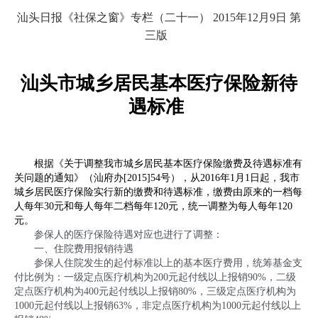
汕头日报《社保之窗》专栏（二十一）
2015
年
12
月
9
日
第
三版
汕头市城乡居民基本医疗保险新待
遇标准
根据《关于调整我市城乡居民基本医疗保险缴费及待遇标准有
关问题的通知》（汕府办
[2015]54
号），从
2016
年
1
月
1
日起，我市
城乡居民医疗保险实行新的缴费和待遇标准，缴费由原来的一档每
人每年
30
元和每人每年二档每年
120
元，统一调整为每人每年
120
元。
参保人的医疗保险待遇对应也进行了调整：
一、住院费用报销待遇
参保人住院发生的起付标准以上的基本医疗费用，统筹基金支
付比例为：一级定点医疗机构为
200
元起付线以上报销
90%
，二级
定点医疗机构为
400
元起付线以上报销
80%
，三级定点医疗机构为
1000
元起付线以上报销
63%
，非定点医疗机构为
1000
元起付线以上