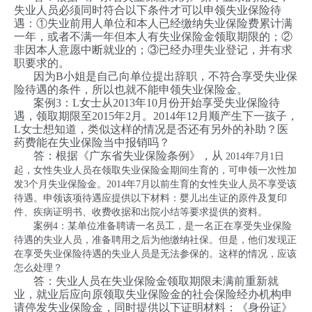
失业人员必须同时符合以下条件才可以申领失业保险待
遇：①失业前用人单位和本人已经缴纳失业保险费累计满
一年，或者不满一年但本人有失业保险金领取期限的；②
非因本人意愿中断就业的；③已经办理失业登记，并有求
职要求的。
因为
B
小姐是自己向单位提出辞职，不符合享受失业保
险待遇的条件，所以也就不能申领失业保险金。
案例
3
：
L
女士从
2013
年
10
月份开始享受失业保险待
遇，领取期限至
2015
年
2
月。
2014
年
12
月顺产生下一孩子，
L
女士想知道，类似这样的情况是否还有另外的补助？医
药费能在失业保险当中报销吗？
答：根据《广东省失业保险条例》，从
2014
年
7
月
1
日
起，女性失业人员在领取失业保险金期间生育的，可申领一次性加
发
3
个月失业保险金。
2014
年
7
月以前生育的女性失业人员不享受该
待遇。申领该项待遇应提供以下材料：婴儿出生证的原件及复印
件、疾病证明书、收费收据和出院小结等要求提供的资料。
案例
4
：某单位准备聘请一名员工，是一名正在享受失业保险
待遇的失业人员，准备聘用之后为他缴纳社保。但是，他们发现正
在享受失业保险待遇的失业人员是无法参保的。这样的情况，应该
怎么处理？
答：失业人员在失业保险金领取期限未满前重新就
业，就业后应向原领取失业保险金的社会保险经办机构申
请停发失业保险金，同时提供以下证明材料：《身份证》