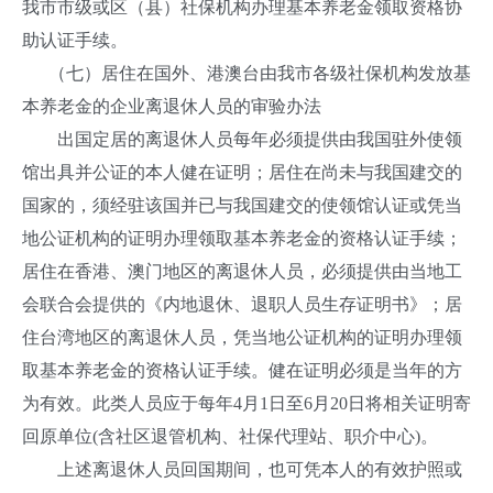
我市市级或区（县）社保机构办理基本养老金领取资格协
助认证手续。
（七）居住在国外、港澳台由我市各级社保机构发放基
本养老金的企业离退休人员的审验办法
出国定居的离退休人员每年必须提供由我国驻外使领
馆出具并公证的本人健在证明；居住在尚未与我国建交的
国家的，须经驻该国并已与我国建交的使领馆认证或凭当
地公证机构的证明办理领取基本养老金的资格认证手续；
居住在香港、澳门地区的离退休人员，必须提供由当地工
会联合会提供的《内地退休、退职人员生存证明书》；居
住台湾地区的离退休人员，凭当地公证机构的证明办理领
取基本养老金的资格认证手续。健在证明必须是当年的方
为有效。此类人员应于每年
4
月
1
日至
6
月
20
日将相关证明寄
回原单位
(
含社区退管机构、社保代理站、职介中心
)
。
上述离退休人员回国期间，也可凭本人的有效护照或