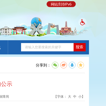
线
分享到：
的公示
保障局
【字体：
大
中
小
】