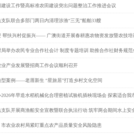
田建设工作暨高标准农田建设突出问题整治工作推进会议
支队联合多部门两日内清理涉渔“三无”船舶33艘
 帮扶兴村促振兴—— 广澳街道开展春耕惠农物资发放暨农技培
局举办农民专业合作社会计 制度专题培训 助推合作社财务规范
农业产业发展暨招商工作会议顺利召开
型案例——老厝新生 “星旅居”打造乡村文化空间
2026年早造水稻机械化合理密植试验机插秧现场会 探索适合
法支队开展商渔船安全宣教暨联合执法行动 筑牢两会期间水上安
！市农业农村局紧盯重点农产品质量安全风险隐患