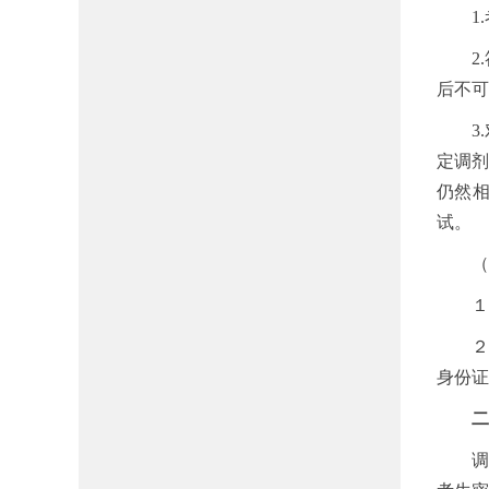
1.
2.
后不可
3.
定调
仍然
试。
（六
１．
２．
身份证
二
调剂