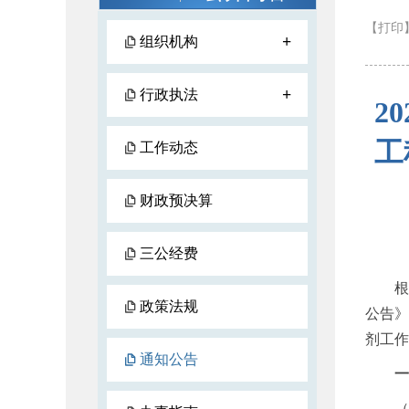
【打印
+
组织机构
+
行政执法
2
工
工作动态
财政预决算
三公经费
根据《
政策法规
公告》
剂工作
通知公告
一
（一