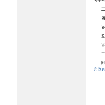
考生密
三
四、
咨询电话
监督和投
咨询时
工作日9
附
岗位表