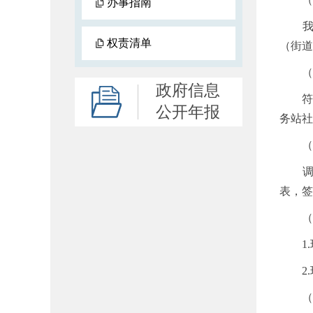
办事指南
我市共
权责清单
（街道
（二
政府信息
符合调
公开年报
务站社
（三
调剂
表，签
（四
1.现场
2.现
（五