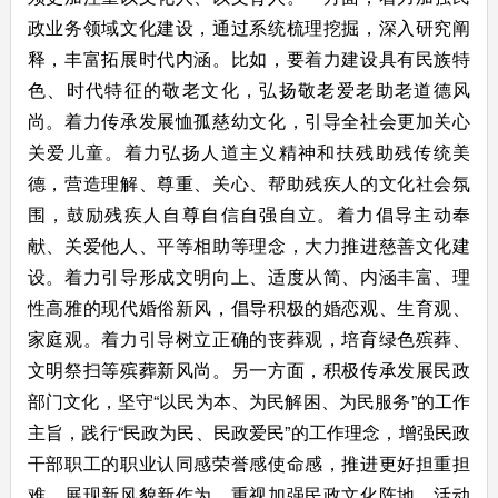
政业务领域文化建设，通过系统梳理挖掘，深入研究阐
释，丰富拓展时代内涵。比如，要着力建设具有民族特
色、时代特征的敬老文化，弘扬敬老爱老助老道德风
尚。着力传承发展恤孤慈幼文化，引导全社会更加关心
关爱儿童。着力弘扬人道主义精神和扶残助残传统美
德，营造理解、尊重、关心、帮助残疾人的文化社会氛
围，鼓励残疾人自尊自信自强自立。着力倡导主动奉
献、关爱他人、平等相助等理念，大力推进慈善文化建
设。着力引导形成文明向上、适度从简、内涵丰富、理
性高雅的现代婚俗新风，倡导积极的婚恋观、生育观、
家庭观。着力引导树立正确的丧葬观，培育绿色殡葬、
文明祭扫等殡葬新风尚。另一方面，积极传承发展民政
部门文化，坚守“以民为本、为民解困、为民服务”的工作
主旨，践行“民政为民、民政爱民”的工作理念，增强民政
干部职工的职业认同感荣誉感使命感，推进更好担重担
难，展现新风貌新作为。重视加强民政文化阵地、活动