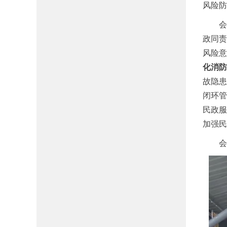
风险防
政同责
风险
化消
故隐
闭环
民政
加强民
会