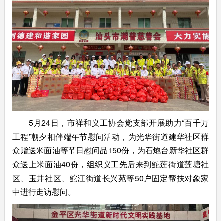
5月24日，市祥和义工协会党支部开展助力
“
百千万
工程”朝夕相伴端午节慰问活动，为光华街道建华社区群
众赠送米面油等节日慰问品150份，为石炮台新华社区群
众送上米面油40份，组织义工先后来到鮀莲街道莲塘社
区、玉井社区、鮀江街道长兴苑等50户固定帮扶对象家
中进行走访慰问。