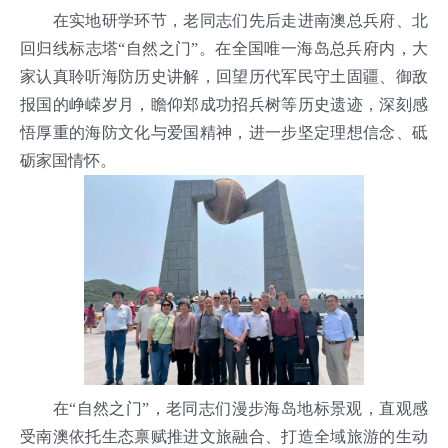
在实地研学环节，老同志们先后走进南澳总兵府、北
回归线标志塔“自然之门”。在全国唯一海岛总兵府内，大
家认真聆听海防历史讲解，回望历代军民守土固疆、御敌
报国的峥嵘岁月，瞻仰郑成功招兵树等历史遗迹，深刻感
悟厚重的海防文化与爱国精神，进一步坚定理想信念、砥
砺家国情怀。
在“自然之门”，老同志们漫步海岛地标景观，直观感
受南澳依托生态禀赋推进文旅融合、打造全域旅游的生动