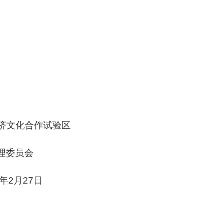
试验区
会
日