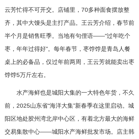
云芳忙得不可开交。店铺里，70多种面食摆放整
齐，其中大馒头是主打产品。王云芳介绍，春节前
半个月是销售旺季。当地有句俚语——“过年吃个
枣，年年过得好”。每年春节，枣饽饽是青岛人餐
桌上的必备品，仅过年前两周，王云芳就能卖出枣
饽饽5万斤左右。
水产海鲜也是城阳大集的一大特色年货，不久
前，2025山东省“海洋大集”新春季在这里启动。城
阳区地处胶州湾北岸中心区，有着北方最大的海鲜
交易集散中心——城阳水产海鲜批发市场。店主韩