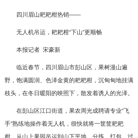
四川眉山耙耙柑热销——
无人机吊运，耙耙柑“下山”更顺畅
本报记者 宋豪新
临近春节，四川眉山市彭山区，果树漫山遍
野，饱满圆润、色泽金黄的耙耙柑，沉甸甸地挂满
枝头，在冬日暖阳的映照下，散发着诱人的光泽。
在彭山区江口街道，果农周光成聘请专业“飞
手”熟练地操作着无人机，很快就将一筐筐耙耙
柑，从山上果园吊运到山下平地。分拣、打包、过