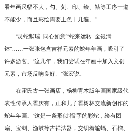
看年画尺幅不大，勾、刻、印、绘、裱等工序一道
不能少，而且彩绘需要上色十几遍。”
“灵蛇献瑞 同心如意”“蛇来运转 金银满
钵”……一张张包含吉祥元素的蛇年年画，吸引了
许多游客。“这几年，我们尝试在年画中加入文创
元素，市场反响良好。”张宏说。
在霍氏古一张画店，杨柳青木版年画国家级代
表性传承人霍庆有，正和儿子霍树林交流新创作的
蛇年年画。“这是一条形似‘福’字的彩蛇，绘有团
扇、宝剑、渔鼓等吉祥法器，交织着蝙蝠、石榴、