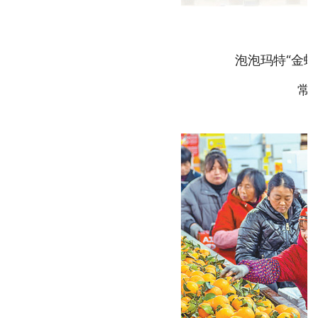
泡泡玛特“金蛇
常