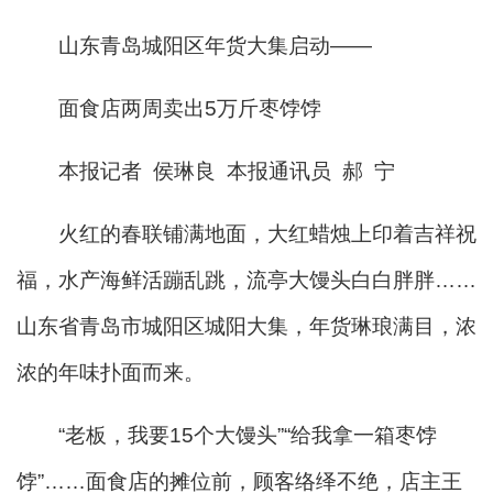
山东青岛城阳区年货大集启动——
面食店两周卖出5万斤枣饽饽
本报记者 侯琳良 本报通讯员 郝 宁
火红的春联铺满地面，大红蜡烛上印着吉祥祝
福，水产海鲜活蹦乱跳，流亭大馒头白白胖胖……
山东省青岛市城阳区城阳大集，年货琳琅满目，浓
浓的年味扑面而来。
“老板，我要15个大馒头”“给我拿一箱枣饽
饽”……面食店的摊位前，顾客络绎不绝，店主王