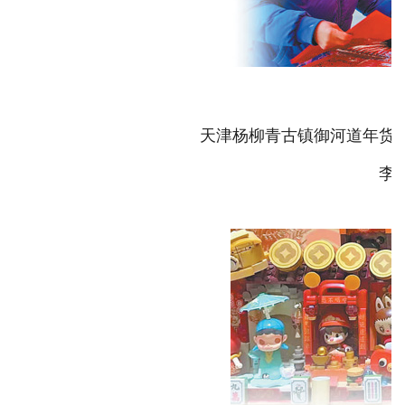
天津杨柳青古镇御河道年货
李