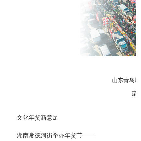
山东青岛城
栾
文化年货新意足
湖南常德河街举办年货节——