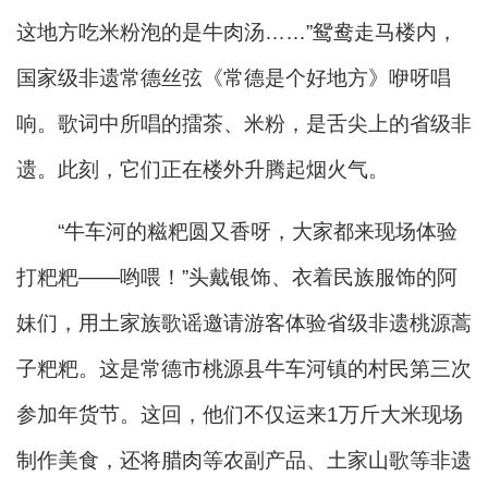
这地方吃米粉泡的是牛肉汤……”鸳鸯走马楼内，
国家级非遗常德丝弦《常德是个好地方》咿呀唱
响。歌词中所唱的擂茶、米粉，是舌尖上的省级非
遗。此刻，它们正在楼外升腾起烟火气。
“牛车河的糍粑圆又香呀，大家都来现场体验
打粑粑——哟喂！”头戴银饰、衣着民族服饰的阿
妹们，用土家族歌谣邀请游客体验省级非遗桃源蒿
子粑粑。这是常德市桃源县牛车河镇的村民第三次
参加年货节。这回，他们不仅运来1万斤大米现场
制作美食，还将腊肉等农副产品、土家山歌等非遗