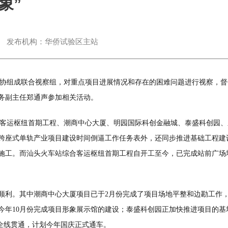
象”
发布机构：
华侨试验区主站
与市政协组成联合视察组，对重点项目进展情况和存在的困难问题进行视察
务副主任郑通声参加相关活动。
站综合客运枢纽首期工程、潮商中心大厦、明园国际科创金融城、泰盛科创园
山湾跨座式单轨产业项目建设时间倒逼工作任务表外，还同步推进基础工程
工。而汕头火车站综合客运枢纽首期工程自开工至今，已完成站前广场地
利。其中潮商中心大厦项目已于2月份完成了项目场地平整和边勘工作，争
今年10月份完成项目形象展示馆的建设；泰盛科创园正加快推进项目的基
8日全线贯通，计划今年国庆正式通车。