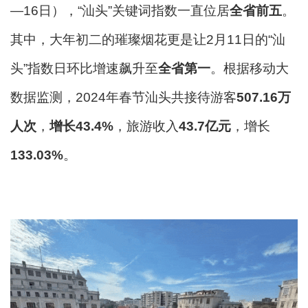
—16日），“汕头”关键词指数一直位居
全省前五
。
其中，大年初二的璀璨烟花更是让2月11日的“汕
头”指数日环比增速飙升至
全省第一
。根据移动大
数据监测，2024年春节汕头共接待游客
507.16万
人次
，
增长43.4%
，旅游收入
43.7亿元
，增长
133.03%
。