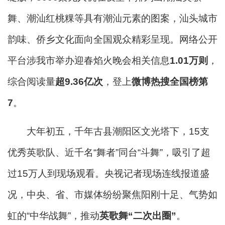
舞、潮汕红桃粿等具有潮汕元素的图案，汕头城市
韵味、侨乡文化面向全国观众精彩呈现。
网络公开
平台涉我市举办迎春焰火晚会相关信息
1.01万则
，
综合阅读量
超9.36亿次
，登上
微博热搜全国榜第
7
。
大年初五，千年古县潮阳区文光塔下，15支
优秀英歌队、近千名“舞者”同台“斗舞”，吸引了超
过15万人到现场观看。央视记者现场连线报道盛
况，中央、省、市媒体纷纷聚焦阳刚十足、气势如
虹的“中华战舞”，推动
英歌舞“二次出圈”
。