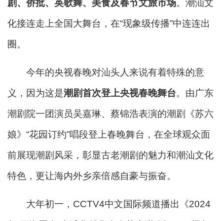
剧、侨批、英歌舞、美食及春节文旅市场
。潮汕文
化接连走上全国大舞台，在“现象级传播”中连连出
圈。
今年的央视春晚对汕头人来说有着特殊的意
义，因为这是
潮剧首次登上央视春晚舞台
。由广东
潮剧院一团演员吴嘉琳、蔡锦浩表演的潮剧《苏六
娘》“花园订约”唱段登上春晚舞台，在全球观众面
前展现潮剧风采，彰显古老潮剧的魅力和潮汕文化
特色，更让海内外乡亲倍感自豪与振奋。
大年初一，CCTV4中文国际频道播出《2024