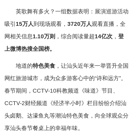
英歌舞有多火？一组数据表明：展演巡游活动
吸引
15万人
到现场观看，
3720万人
观看直播，全
网相关信息
1.10万则
，综合阅读量超
14亿次
，
登
上微博热搜全国榜。
地道的
特色美食
，让汕头近年来一举晋升全国
网红旅游城市，成为众多游客心中的“诗和远方”。
春节期间，CCTV-10科教频道《味道》节目、
CCTV-2财经频道《经济半小时》栏目纷纷介绍汕
头卤鹅、达濠鱼丸等潮汕特色美食，向全球观众分
享汕头春节餐桌上的幸福年味。