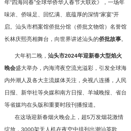
年“四海同春”全球华侨华人春节大联欢》，一场年
味浓、侨味足、回忆满、底蕴厚的深情“家宴”开
启。汕头市档案馆侨批分馆（侨批文物馆）名誉馆
长林庆熙亮相舞台，向世界讲述汕头的
侨批故事
。
大年初二晚，
汕头市2024年迎新春大型焰火
晚会
盛大举办，内海湾夜空流光溢彩，引发全球海
内外潮人及各大主流媒体关注，央视八连播，人民
日报、新华社等央媒和南方日报、羊城晚报、省台
等省媒均在头版和重要时段刊播报道。
在这场
迎新春烟火晚会上，超5万发烟花激情
绽放，3000架无人机在夜空中排列出潮汕英歌