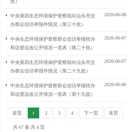
批）
2026-06-08
中央第四生态环境保护督察组向汕头市交
办群众信访举报件情况（第三十批）
2026-06-07
中央生态环境保护督察群众信访举报转办
和边督边改公开情况一览表（第二十批）
2026-06-07
中央第四生态环境保护督察组向汕头市交
办群众信访举报件情况（第二十九批）
2026-06-06
中央生态环境保护督察群众信访举报转办
和边督边改公开情况一览表（第十九批）
首页
2
3
4
下一页
末页
1
共 67 条 共 4 页