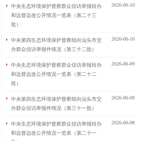
2026-06-10
中央生态环境保护督察群众信访举报转办
和边督边改公开情况一览表（第二十三
批）
2026-06-10
中央第四生态环境保护督察组向汕头市交
办群众信访举报件情况（第三十二批）
2026-06-09
中央生态环境保护督察群众信访举报转办
和边督边改公开情况一览表（第二十二
批）
2026-06-09
中央第四生态环境保护督察组向汕头市交
办群众信访举报件情况（第三十一批）
2026-06-08
中央生态环境保护督察群众信访举报转办
和边督边改公开情况一览表（第二十一