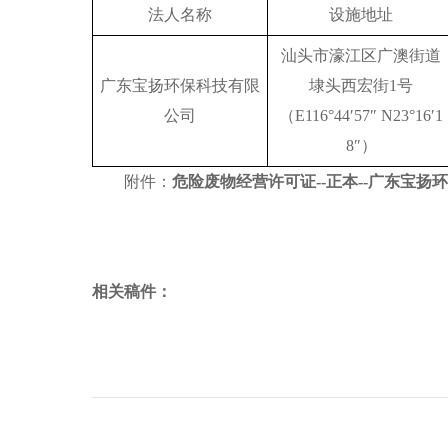
法人名称
设施地址
汕头市濠江区广澳街道
广东宝扬环保科技有限
埭头西宏街1号
公司
（E116°44′57″ N23°16′1
8″）
附件：
危险废物经营许可证--正本--广东宝扬
相关稿件：